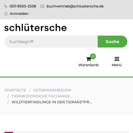
0511 8550-2538
buchvertrieb@schluetersche.de
Startseite
Anmelden
Pflege
Veterinär­
Suche
medizin
0
Regionales
Warenkorb
Menü
humboldt
Ratgeber
STARTSEITE
VETERINÄR­MEDIZIN
TIERMEDIZINISCHE FACHANGE...
Sale!
WILDTIERFINDLINGE IN DER TIERARZTPR...
Service