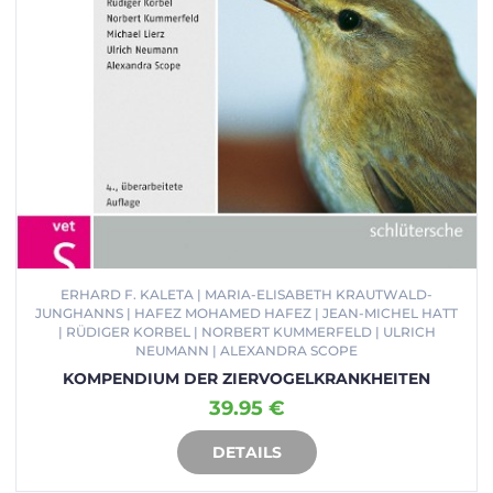
ERHARD F. KALETA | MARIA-ELISABETH KRAUTWALD-
JUNGHANNS | HAFEZ MOHAMED HAFEZ | JEAN-MICHEL HATT
| RÜDIGER KORBEL | NORBERT KUMMERFELD | ULRICH
NEUMANN | ALEXANDRA SCOPE
KOMPENDIUM DER ZIERVOGELKRANKHEITEN
39.95 €
DETAILS
IN DEN WARENKORB