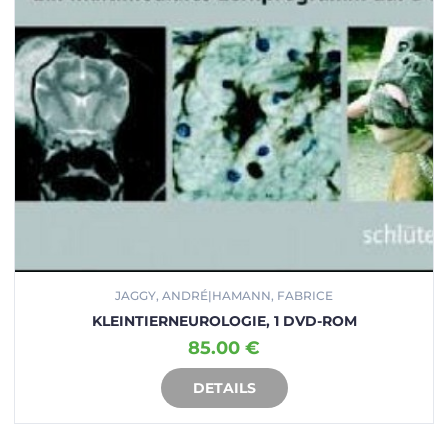
JAGGY, ANDRÉ|HAMANN, FABRICE
KLEINTIERNEUROLOGIE, 1 DVD-ROM
85.00 €
DETAILS
IN DEN WARENKORB