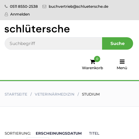
0511 8550-2538
buchvertrieb@schluetersche.de
Startseite
Anmelden
Pflege
Veterinär­
Suche
medizin
0
Regionales
Warenkorb
Menü
humboldt
Ratgeber
STARTSEITE
VETERINÄR­MEDIZIN
STUDIUM
Sale!
Service
SORTIERUNG:
ERSCHEINUNGSDATUM
TITEL