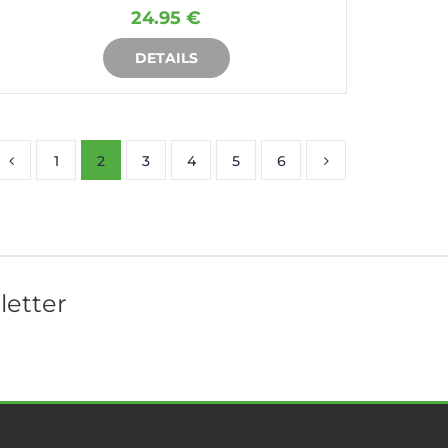
24.95 €
DETAILS
IN DEN WARENKORB
1
2
3
4
5
6
letter