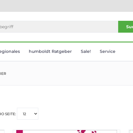
Su
egionales
humboldt Ratgeber
Sale!
Service
TIER
RO SEITE: