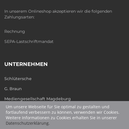
In unserem Onlineshop akzeptieren wir die folgenden
Zahlungsarten:
Rechnung
SEPA-Lastschriftmandat
UNTERNEHMEN
Schlütersche
G. Braun
Mediengesellschaft Magdeburg
Um unsere Webseite für Sie optimal zu gestalten und
humboldt.de
fortlaufend verbessern zu können, verwenden wir Cookies.
Weitere Informationen zu Cookies erhalten Sie in unserer
Datenschutzerklärung.