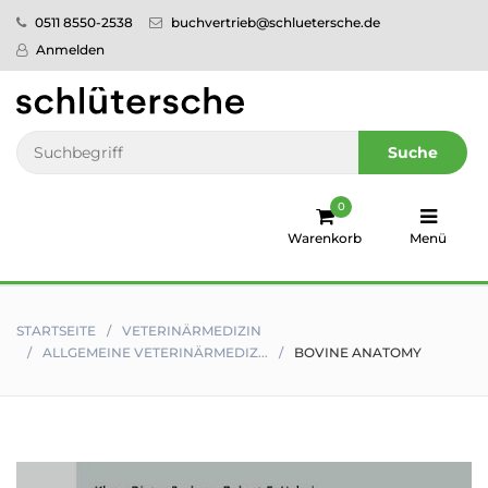
0511 8550-2538
buchvertrieb@schluetersche.de
Startseite
Anmelden
Pflege
Veterinär­
Suche
medizin
0
Regionales
Warenkorb
Menü
humboldt
Ratgeber
STARTSEITE
VETERINÄR­MEDIZIN
ALLGEMEINE VETERINÄRMEDIZ...
BOVINE ANATOMY
Sale!
Service