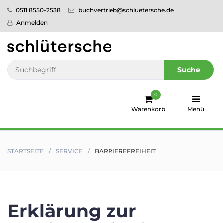
0511 8550-2538
buchvertrieb@schluetersche.de
Startseite
Anmelden
Pflege
Veterinär­
Suche
medizin
0
Regionales
Warenkorb
Menü
humboldt
Ratgeber
STARTSEITE
SERVICE
BARRIEREFREIHEIT
Sale!
Service
Erklärung zur