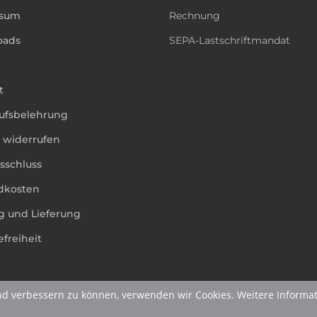
ssum
Rechnung
oads
SEPA-Lastschriftmandat
t
ufsbelehrung
g widerrufen
sschluss
dkosten
g und Lieferung
efreiheit
nd verbessern zu können, verwenden wir Cookies. Weitere Informat