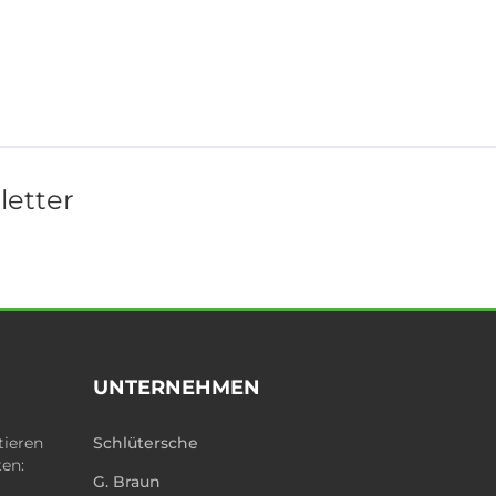
letter
UNTERNEHMEN
tieren
Schlütersche
ten:
G. Braun