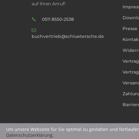
auf Ihren Anruf!
Impre
Downl
0511 8550-2538
Presse
buchvertrieb@schluetersche.de
Kontak
Widerr
Vertra
Vertrag
Versan
Zahlun
Barrier
Um unsere Webseite für Sie optimal zu gestalten und fortlaufe
Datenschutzerklärung.