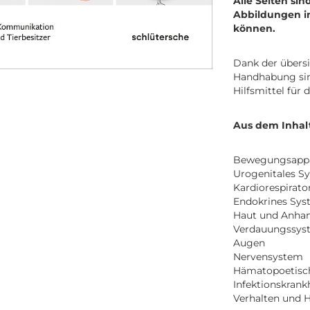
Alle Seiten sin
Abbildungen in
können.
Dank der übersi
Handhabung si
Hilfsmittel für 
Aus dem Inhalt
Bewegungsappa
Urogenitales S
Kardiorespirato
Endokrines Sys
Haut und Anha
Verdauungssys
Augen
Nervensystem
Hämatopoetisc
Infektionskrank
Verhalten und 