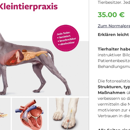
Tierbesitzer. Je
35.00 €
Zum Normalprei
Erklären leich
Tierhalter habe
instruktiver Bil
Patientenbesitz
Behandlungsma
Die fotorealist
Strukturen, t
Maßnahmen
üb
verbessern so da
vermitteln die
motivieren zur 
Vertrauen in die 