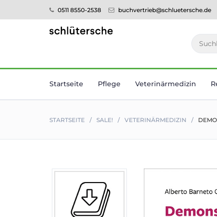
0511 8550-2538
buchvertrieb@schluetersche.de
Startseite
Pflege
Veterinär­medizin
R
STARTSEITE
SALE!
VETERINÄR­MEDIZIN
DEMON