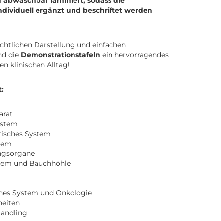
d abwaschbar laminiert, sodass die
dividuell ergänzt und beschriftet werden
chtlichen Darstellung und einfachen
nd die
Demonstrationstafeln
ein hervorragendes
den klinischen Alltag!
:
rat
ystem
risches System
tem
ngsorgane
tem und Bauchhöhle
hes System und Onkologie
heiten
Handling