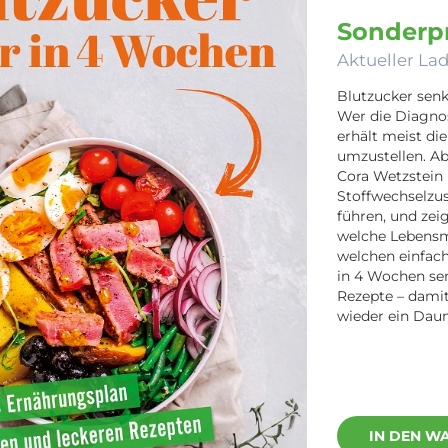
Sonderpr
Aktueller Lad
Blutzucker senk
Wer die Diagno
erhält meist di
umzustellen. Ab
Cora Wetzstein m
Stoffwechselzu
führen, und zeig
welche Lebensmi
welchen einfach
in 4 Wochen se
Rezepte – damit
wieder ein Dau
IN DEN W