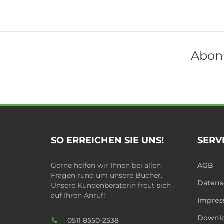
Abonn
SO ERREICHEN SIE UNS!
SERV
Gerne helfen wir Ihnen bei allen
AGB
Fragen rund um unsere Bücher.
Datens
Unsere Kundenberaterin freut sich
auf Ihren Anruf!
Impre
Downl
0511 8550-2538