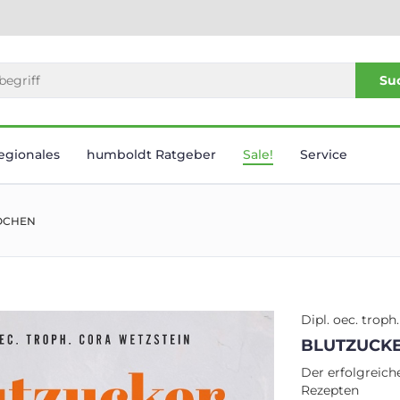
Su
egionales
humboldt Ratgeber
Sale!
Service
WOCHEN
Dipl. oec. troph
BLUTZUCKE
Der erfolgreich
Rezepten