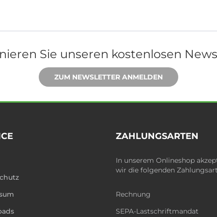
ieren Sie unseren kostenlosen News
ZUM NEWSLETTER ANMELDEN
ICE
ZAHLUNGSARTEN
In unserem Onlineshop akzep
wir die folgenden Zahlungsar
chutz
ssum
Rechnung
oads
SEPA-Lastschriftmandat