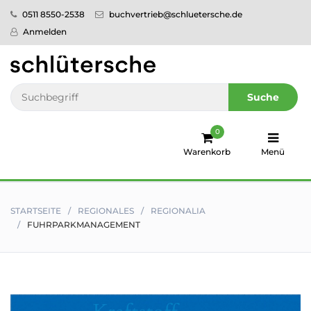
0511 8550-2538
buchvertrieb@schluetersche.de
Startseite
Anmelden
Pflege
Veterinär­
Suche
medizin
0
Regionales
Warenkorb
Menü
humboldt
Ratgeber
STARTSEITE
REGIONALES
REGIONALIA
FUHRPARKMANAGEMENT
Sale!
Service