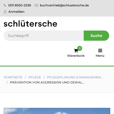
0511 8550-2538
buchvertrieb@schluetersche.de
Startseite
Anmelden
Pflege
Veterinär­
Suche
medizin
0
Regionales
Warenkorb
Menü
humboldt
Ratgeber
STARTSEITE
PFLEGE
PFLEGEPLANUNG & MANAGEMEN...
PRÄVENTION VON AGGRESSION UND GEWAL...
Sale!
Service