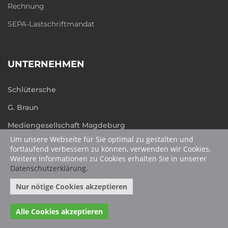
Rechnung
SEPA-Lastschriftmandat
UNTERNEHMEN
Schlütersche
G. Braun
Mediengesellschaft Magdeburg
Um unsere Webseite für Sie optimal zu gestalten und
humboldt.de
fortlaufend verbessern zu können, verwenden wir Cookies.
Weitere Informationen zu Cookies erhalten Sie in unserer
Datenschutzerklärung.
Nur nötige Cookies akzeptieren
Alle Cookies akzeptieren
©
2026 Schlütersche Fachmedien GmbH