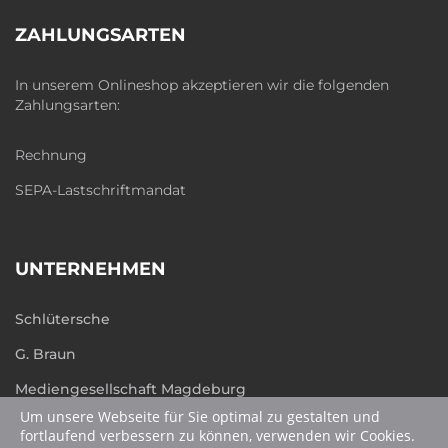
ZAHLUNGSARTEN
In unserem Onlineshop akzeptieren wir die folgenden
Zahlungsarten:
Rechnung
SEPA-Lastschriftmandat
UNTERNEHMEN
Schlütersche
G. Braun
Mediengesellschaft Magdeburg
Um unsere Webseite für Sie optimal zu gestalten und
humboldt.de
fortlaufend verbessern zu können, verwenden wir Cookies.