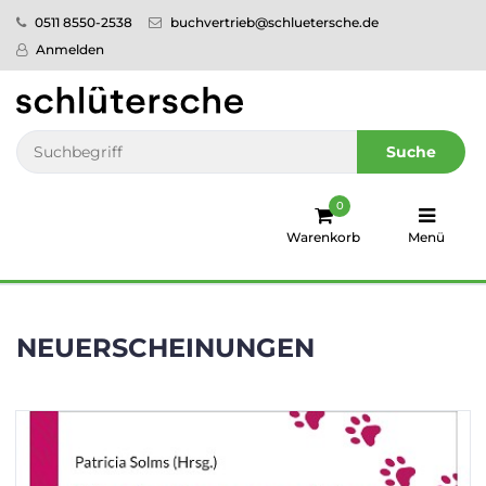
0511 8550-2538
buchvertrieb@schluetersche.de
Startseite
Anmelden
Pflege
Veterinär­
Suche
medizin
0
Regionales
Warenkorb
Menü
humboldt
Ratgeber
NEUERSCHEINUNGEN
Sale!
Service