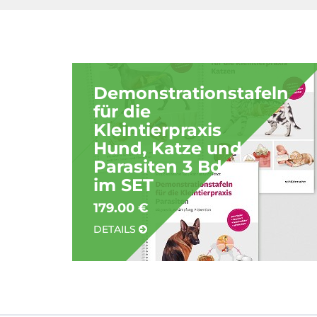
Demonstrationstafeln
für die
Kleintierpraxis
Hund, Katze und
Parasiten 3 Bde.
im SET
179.00 €
DETAILS