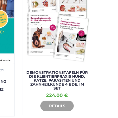
NDY
AURORA
DEMONSTRATIONSTAFELN FÜR
FRAN
DIE KLEINTIERPRAXIS HUND,
KATZE, PARASITEN UND
UNG
DEMON
ZAHNHEILKUNDE 4 BDE. IM
DI
SET
NZ
ZAHNH
CHIR
224.00 €
DETAILS
IN DEN WARENKORB
I