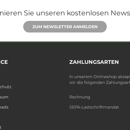
ieren Sie unseren kostenlosen News
ZUM NEWSLETTER ANMELDEN
ICE
ZAHLUNGSARTEN
In unserem Onlineshop akzep
wir die folgenden Zahlungsar
chutz
ssum
Rechnung
oads
SEPA-Lastschriftmandat
t