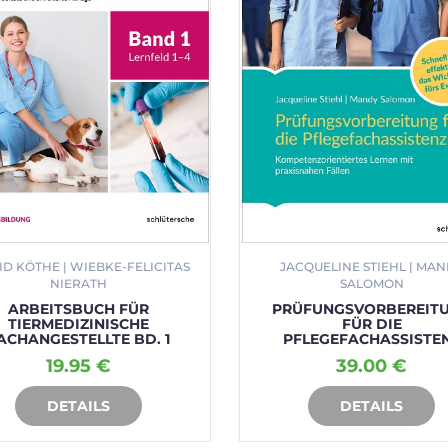
ID KÖTHE | WIEBKE-FELICITAS
JACQUELINE STIEHL | MA
NIERATH
SALOMON
ARBEITSBUCH FÜR
PRÜFUNGSVORBEREIT
TIERMEDIZINISCHE
FÜR DIE
ACHANGESTELLTE BD. 1
PFLEGEFACHASSISTE
19.95 €
39.00 €
DETAILS
DETAILS
IN DEN WARENKORB
IN DEN WARENKORB