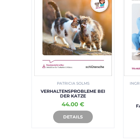
NDER
PATRICIA SOLMS
INGR
 UND
VERHALTENSPROBLEME BEI
E
DER KATZE
44.00 €
F
DETAILS
RB
IN DEN WARENKORB