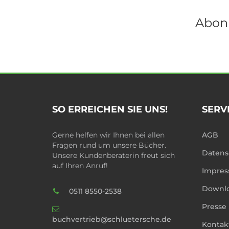
Abonn
SO ERREICHEN SIE UNS!
SERV
Gerne helfen wir Ihnen bei allen
AGB
Fragen rund um unsere Bücher.
Datens
Unsere Kundenberaterin freut sich
auf Ihren Anruf!
Impre
Downl
0511 8550-2538
Presse
buchvertrieb@schluetersche.de
Kontak