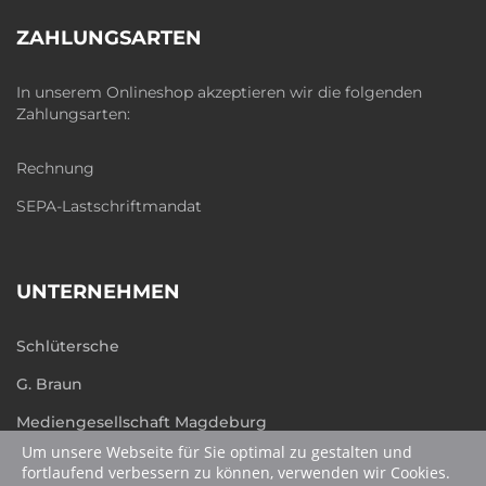
ZAHLUNGSARTEN
In unserem Onlineshop akzeptieren wir die folgenden
Zahlungsarten:
Rechnung
SEPA-Lastschriftmandat
UNTERNEHMEN
Schlütersche
G. Braun
Mediengesellschaft Magdeburg
Um unsere Webseite für Sie optimal zu gestalten und
humboldt.de
fortlaufend verbessern zu können, verwenden wir Cookies.