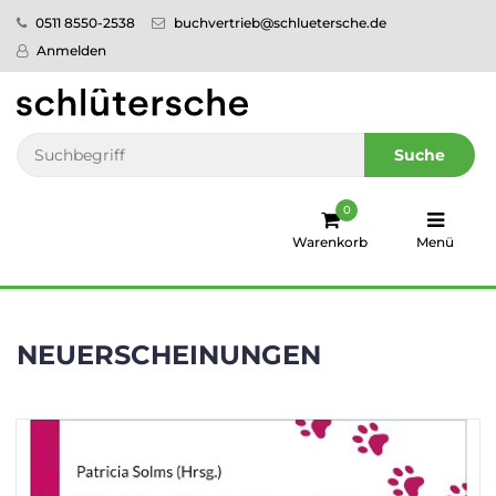
0511 8550-2538
buchvertrieb@schluetersche.de
Startseite
Anmelden
Pflege
Veterinär­
Suche
medizin
0
Regionales
Warenkorb
Menü
humboldt
Ratgeber
NEUERSCHEINUNGEN
Sale!
Service