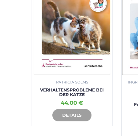
NDER
PATRICIA SOLMS
INGR
 UND
VERHALTENSPROBLEME BEI
E
DER KATZE
44.00 €
F
DETAILS
RB
IN DEN WARENKORB