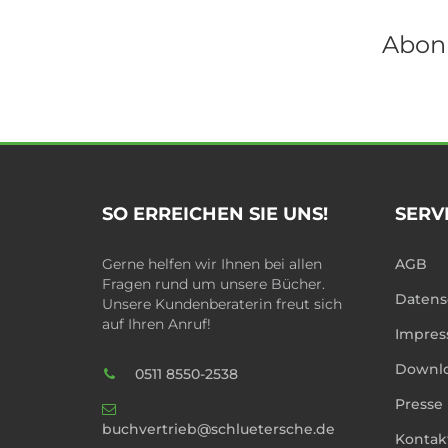
Abonn
SO ERREICHEN SIE UNS!
SERV
Gerne helfen wir Ihnen bei allen
AGB
Fragen rund um unsere Bücher.
Datens
Unsere Kundenberaterin freut sich
auf Ihren Anruf!
Impre
Downl
0511 8550-2538
Presse
buchvertrieb@schluetersche.de
Kontak