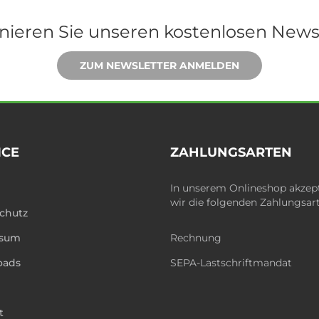
ieren Sie unseren kostenlosen News
ZUM NEWSLETTER ANMELDEN
ICE
ZAHLUNGSARTEN
In unserem Onlineshop akzep
wir die folgenden Zahlungsar
chutz
ssum
Rechnung
oads
SEPA-Lastschriftmandat
t