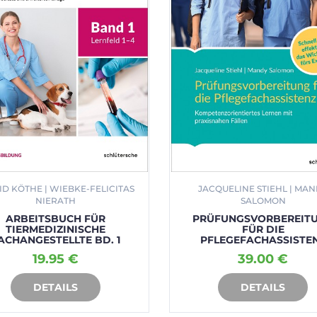
ID KÖTHE | WIEBKE-FELICITAS
JACQUELINE STIEHL | MA
NIERATH
SALOMON
ARBEITSBUCH FÜR
PRÜFUNGSVORBEREIT
TIERMEDIZINISCHE
FÜR DIE
ACHANGESTELLTE BD. 1
PFLEGEFACHASSISTE
19.95 €
39.00 €
DETAILS
DETAILS
IN DEN WARENKORB
IN DEN WARENKORB