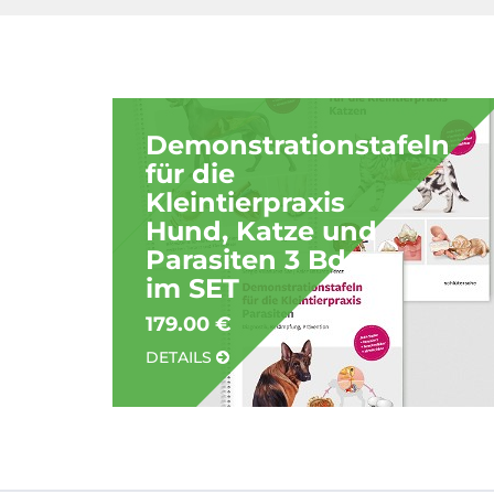
Demonstrationstafeln
für die
Kleintierpraxis
Hund, Katze und
Parasiten 3 Bde.
im SET
179.00 €
DETAILS