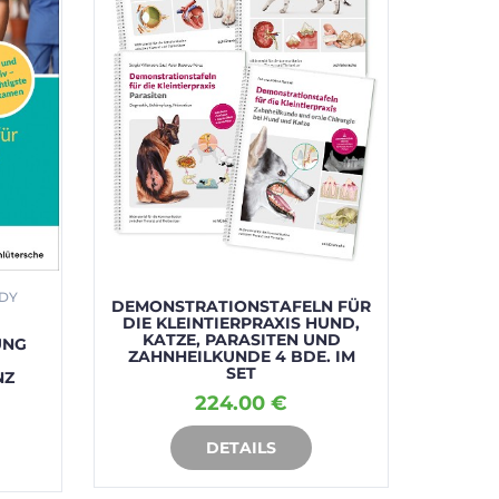
NDY
AURORA
DEMONSTRATIONSTAFELN FÜR
FRAN
DIE KLEINTIERPRAXIS HUND,
KATZE, PARASITEN UND
UNG
DEMON
ZAHNHEILKUNDE 4 BDE. IM
DI
SET
NZ
ZAHNH
CHIR
224.00 €
DETAILS
IN DEN WARENKORB
I