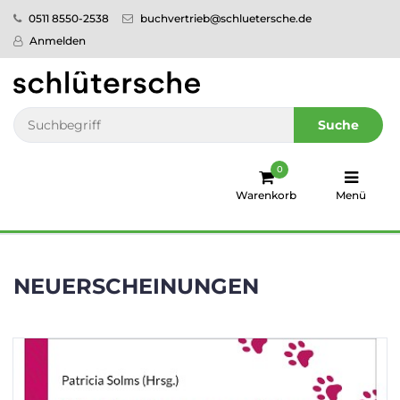
0511 8550-2538
buchvertrieb@schluetersche.de
Startseite
Anmelden
Pflege
Veterinär­
Suche
medizin
0
Regionales
Warenkorb
Menü
humboldt
Ratgeber
NEUERSCHEINUNGEN
Sale!
Service