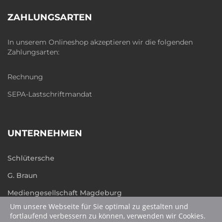
ZAHLUNGSARTEN
In unserem Onlineshop akzeptieren wir die folgenden
Zahlungsarten:
Rechnung
SEPA-Lastschriftmandat
UNTERNEHMEN
Schlütersche
G. Braun
Mediengesellschaft Magdeburg
Um unsere Webseite für Sie optimal zu gestalten und
humboldt.de
fortlaufend verbessern zu können, verwenden wir Cookies.