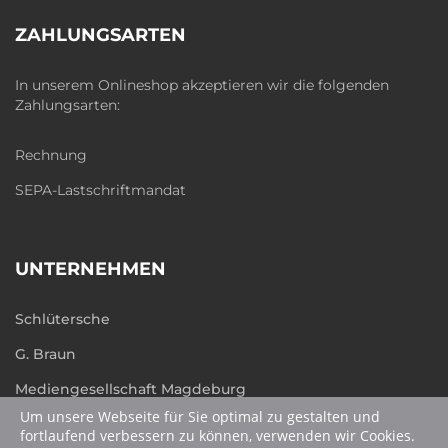
ZAHLUNGSARTEN
In unserem Onlineshop akzeptieren wir die folgenden
Zahlungsarten:
Rechnung
SEPA-Lastschriftmandat
UNTERNEHMEN
Schlütersche
G. Braun
Mediengesellschaft Magdeburg
Um unsere Webseite für Sie optimal zu gestalten und
humboldt.de
fortlaufend verbessern zu können, verwenden wir Cookies.