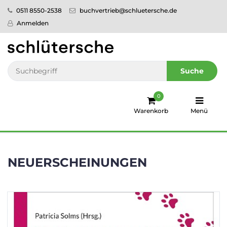
0511 8550-2538
buchvertrieb@schluetersche.de
Startseite
Anmelden
Pflege
Veterinär­
Suche
medizin
0
Regionales
Warenkorb
Menü
humboldt
Ratgeber
NEUERSCHEINUNGEN
Sale!
Service