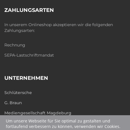
ZAHLUNGSARTEN
In unserem Onlineshop akzeptieren wir die folgenden
Zahlungsarten:
Rechnung
SEPA-Lastschriftmandat
UNTERNEHMEN
Schlütersche
G. Braun
Mediengesellschaft Magdeburg
Um unsere Webseite für Sie optimal zu gestalten und
humboldt.de
fortlaufend verbessern zu können, verwenden wir Cookies.