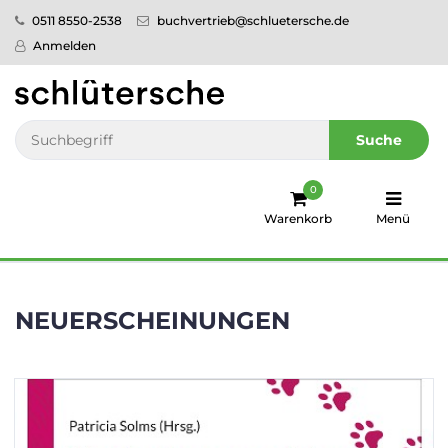
0511 8550-2538
buchvertrieb@schluetersche.de
Startseite
Anmelden
Pflege
Veterinär­
Suche
medizin
0
Regionales
Warenkorb
Menü
humboldt
Ratgeber
NEUERSCHEINUNGEN
Sale!
Service