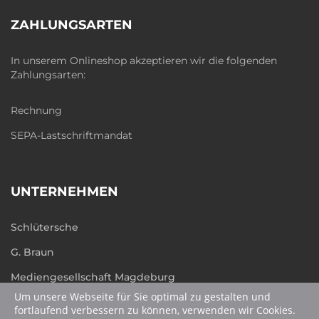
ZAHLUNGSARTEN
In unserem Onlineshop akzeptieren wir die folgenden
Zahlungsarten:
Rechnung
SEPA-Lastschriftmandat
UNTERNEHMEN
Schlütersche
G. Braun
Mediengesellschaft Magdeburg
Um unsere Webseite für Sie optimal zu gestalten und
humboldt.de
fortlaufend verbessern zu können, verwenden wir Cookies.