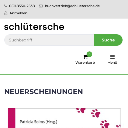
0511 8550-2538
buchvertrieb@schluetersche.de
Startseite
Anmelden
Pflege
Veterinär­
Suche
medizin
0
Regionales
Warenkorb
Menü
humboldt
Ratgeber
NEUERSCHEINUNGEN
Sale!
Service