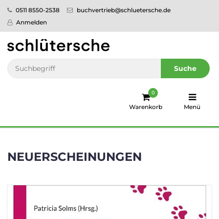
0511 8550-2538
buchvertrieb@schluetersche.de
Startseite
Anmelden
Pflege
Veterinär­
Suche
medizin
0
Regionales
Warenkorb
Menü
humboldt
Ratgeber
NEUERSCHEINUNGEN
Sale!
Service