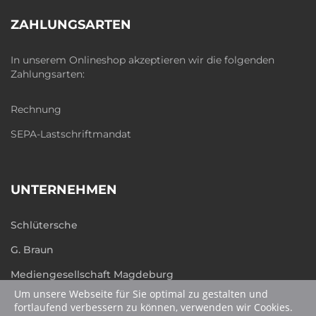
ZAHLUNGSARTEN
In unserem Onlineshop akzeptieren wir die folgenden
Zahlungsarten:
Rechnung
SEPA-Lastschriftmandat
UNTERNEHMEN
Schlütersche
G. Braun
Mediengesellschaft Magdeburg
Um unsere Webseite für Sie optimal zu gestalten und
humboldt.de
fortlaufend verbessern zu können, verwenden wir Cookies.