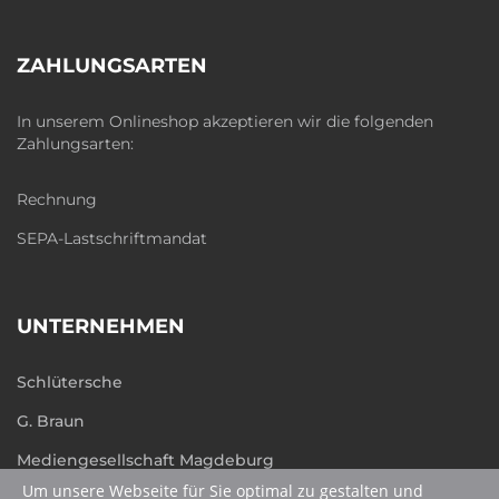
ZAHLUNGSARTEN
In unserem Onlineshop akzeptieren wir die folgenden
Zahlungsarten:
Rechnung
SEPA-Lastschriftmandat
UNTERNEHMEN
Schlütersche
G. Braun
Mediengesellschaft Magdeburg
Um unsere Webseite für Sie optimal zu gestalten und
humboldt.de