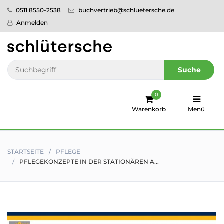
0511 8550-2538
buchvertrieb@schluetersche.de
Startseite
Anmelden
Pflege
Veterinär­
Suche
medizin
0
Regionales
Warenkorb
Menü
humboldt
Ratgeber
STARTSEITE
PFLEGE
PFLEGEKONZEPTE IN DER STATIONÄREN A...
Sale!
Service