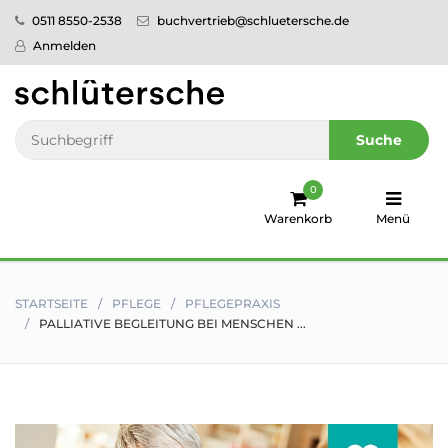
0511 8550-2538
buchvertrieb@schluetersche.de
Startseite
Anmelden
Pflege
Veterinär­
Suche
medizin
0
Regionales
Warenkorb
Menü
humboldt
Ratgeber
STARTSEITE
PFLEGE
PFLEGEPRAXIS
PALLIATIVE BEGLEITUNG BEI MENSCHEN ...
Sale!
Service