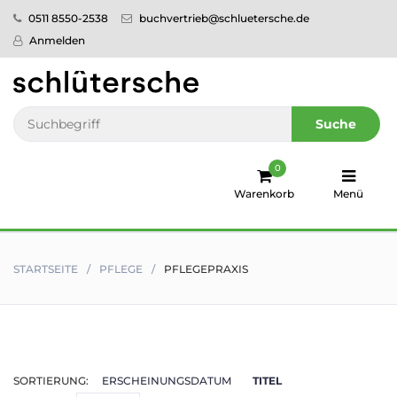
0511 8550-2538
buchvertrieb@schluetersche.de
Startseite
Anmelden
Pflege
Veterinär­
Suche
medizin
0
Regionales
Warenkorb
Menü
humboldt
Ratgeber
STARTSEITE
PFLEGE
PFLEGEPRAXIS
Sale!
Service
SORTIERUNG:
ERSCHEINUNGSDATUM
TITEL