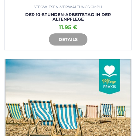
STEGWIESEN-VERWALTUNGS GMBH
DER 10-STUNDEN-ARBEITSTAG IN DER
ALTENPFLEGE
11.95 €
DETAILS
IN DEN WARENKORB