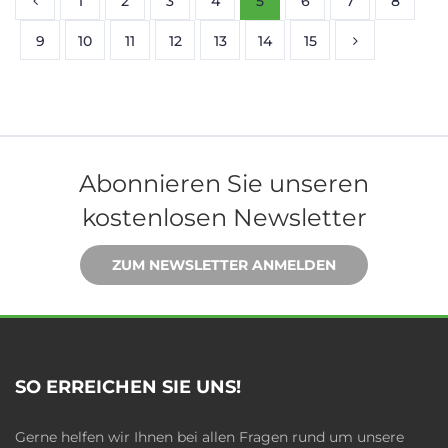
1
2
3
4
5
6
7
8
9
10
11
12
13
14
15
Abonnieren Sie unseren
kostenlosen Newsletter
ZUM NEWSLETTER ANMELDEN
SO ERREICHEN SIE UNS!
Gerne helfen wir Ihnen bei allen Fragen rund um unsere