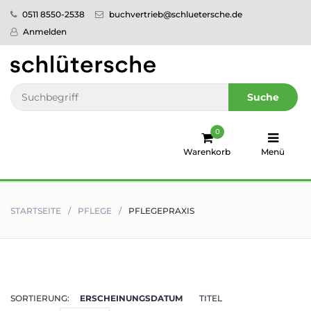
0511 8550-2538
buchvertrieb@schluetersche.de
Startseite
Anmelden
Pflege
Veterinär­
Suche
medizin
0
Regionales
Warenkorb
Menü
humboldt
Ratgeber
STARTSEITE
PFLEGE
PFLEGEPRAXIS
Sale!
Service
SORTIERUNG:
ERSCHEINUNGSDATUM
TITEL