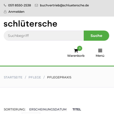
0511 8550-2538
buchvertrieb@schluetersche.de
Startseite
Anmelden
Pflege
Veterinär­
Suche
medizin
0
Regionales
Warenkorb
Menü
humboldt
Ratgeber
STARTSEITE
PFLEGE
PFLEGEPRAXIS
Sale!
Service
SORTIERUNG:
ERSCHEINUNGSDATUM
TITEL