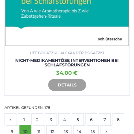
UTE BOGATZKI | ALEXANDER BOGATZKI
NICHT-MEDIKAMENTÖSE INTERVENTIONEN BEI
SCHLAFSTÖRUNGEN
34.00 €
DETAILS
IN DEN WARENKORB
ARTIKEL GEFUNDEN: 178
1
2
3
4
5
6
7
8
9
10
11
12
13
14
15