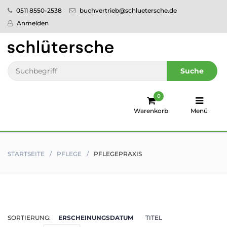
0511 8550-2538
buchvertrieb@schluetersche.de
Startseite
Anmelden
Pflege
Veterinär­
Suche
medizin
0
Regionales
Warenkorb
Menü
humboldt
Ratgeber
STARTSEITE
PFLEGE
PFLEGEPRAXIS
Sale!
Service
SORTIERUNG:
ERSCHEINUNGSDATUM
TITEL