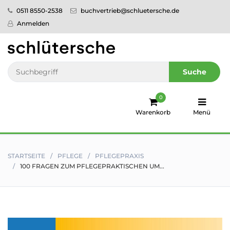
0511 8550-2538
buchvertrieb@schluetersche.de
Startseite
Anmelden
Pflege
Veterinär­
Suche
medizin
0
Regionales
Warenkorb
Menü
humboldt
Ratgeber
STARTSEITE
PFLEGE
PFLEGEPRAXIS
100 FRAGEN ZUM PFLEGEPRAKTISCHEN UM...
Sale!
Service