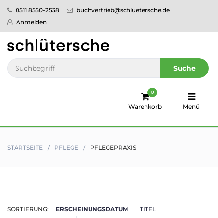
0511 8550-2538
buchvertrieb@schluetersche.de
Startseite
Anmelden
Pflege
Veterinär­
Suche
medizin
0
Regionales
Warenkorb
Menü
humboldt
Ratgeber
STARTSEITE
PFLEGE
PFLEGEPRAXIS
Sale!
Service
SORTIERUNG:
ERSCHEINUNGSDATUM
TITEL