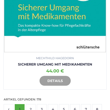
MECHTHILD HAGEDORN
SICHERER UMGANG MIT MEDIKAMENTEN
44.00 €
DETAILS
IN DEN WARENKORB
ARTIKEL GEFUNDEN: 178
1
2
3
4
5
6
7
8