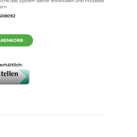
iche das System weiter entwickeln und Prozesse
ern.
608092
ARENKORB
erhältlich: