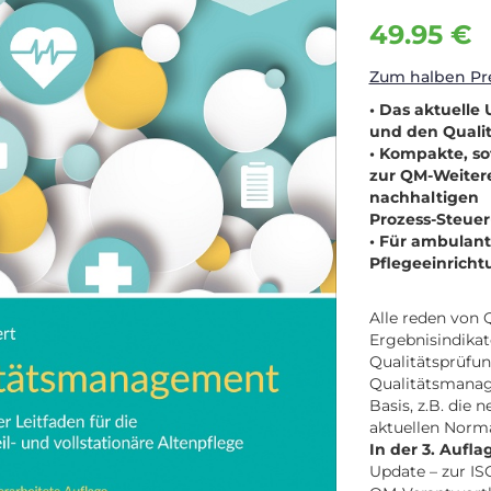
49.95 €
Zum halben Pre
• Das aktuelle
und den Quali
• Kompakte, so
zur QM-Weiter
nachhaltigen
Prozess-Steue
• Für ambulante
Pflegeeinrich
Alle reden von 
Ergebnisindika
Qualitätsprüfun
Qualitätsmanage
Basis, z.B. die 
aktuellen Norma
In der 3. Aufla
Update – zur I