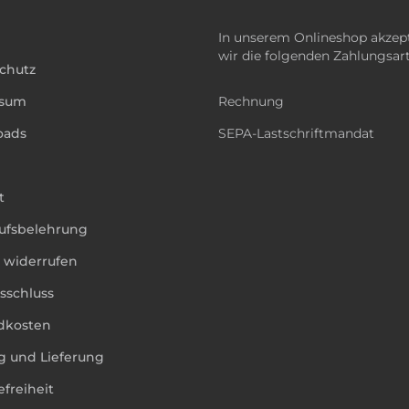
In unserem Onlineshop akzep
wir die folgenden Zahlungsar
chutz
ssum
Rechnung
oads
SEPA-Lastschriftmandat
t
ufsbelehrung
g widerrufen
sschluss
dkosten
g und Lieferung
efreiheit