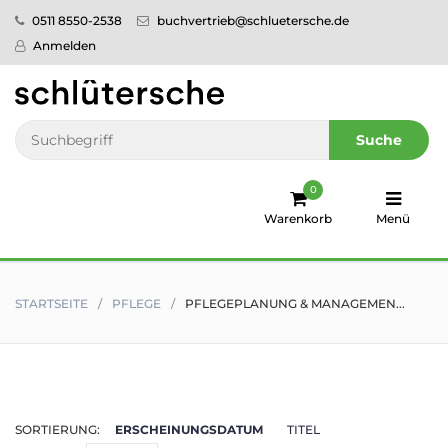
0511 8550-2538
buchvertrieb@schluetersche.de
Startseite
Anmelden
Pflege
Veterinär­
Suche
medizin
0
Regionales
Warenkorb
Menü
humboldt
Ratgeber
STARTSEITE
PFLEGE
PFLEGEPLANUNG & MANAGEMEN...
Sale!
Service
SORTIERUNG:
ERSCHEINUNGSDATUM
TITEL