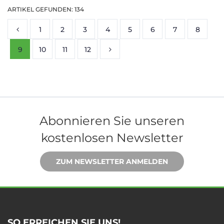
ARTIKEL GEFUNDEN: 134
1
2
3
4
5
6
7
8
9
10
11
12
Abonnieren Sie unseren
kostenlosen Newsletter
ZUM NEWSLETTER ANMELDEN
SO ERREICHEN SIE UNS!