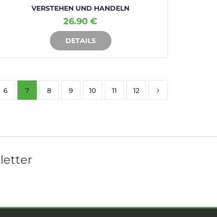
VERSTEHEN UND HANDELN
26.90 €
DETAILS
IN DEN WARENKORB
6
7
8
9
10
11
12
letter