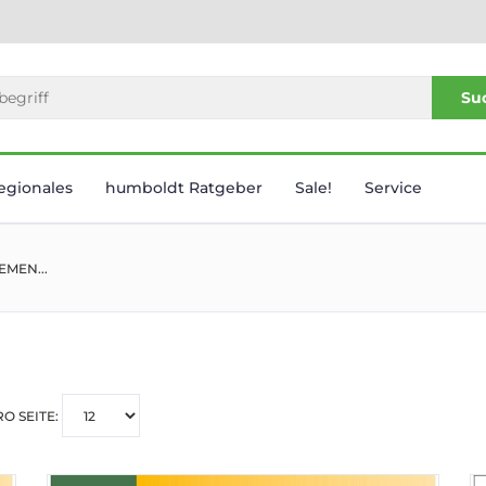
Su
egionales
humboldt Ratgeber
Sale!
Service
MEN...
RO SEITE: