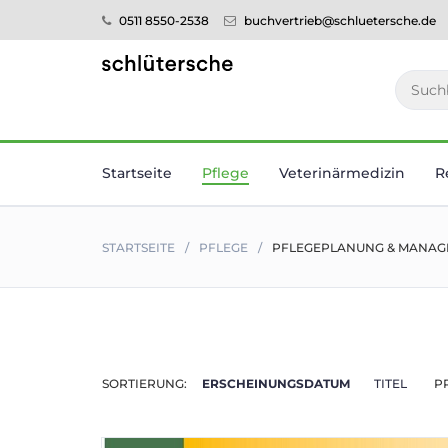
0511 8550-2538
buchvertrieb@schluetersche.de
Startseite
Pflege
Veterinär­medizin
R
STARTSEITE
PFLEGE
PFLEGEPLANUNG & MANAGE
SORTIERUNG:
ERSCHEINUNGSDATUM
TITEL
P