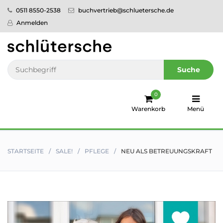
0511 8550-2538
buchvertrieb@schluetersche.de
Startseite
Anmelden
Pflege
Veterinär­
Suche
medizin
0
Regionales
Warenkorb
Menü
humboldt
Ratgeber
STARTSEITE
SALE!
PFLEGE
NEU ALS BETREUUNGSKRAFT
Sale!
Service