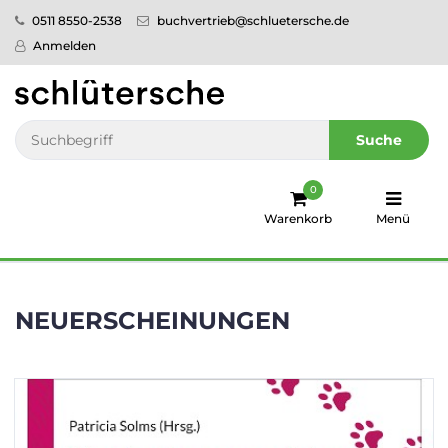
0511 8550-2538
buchvertrieb@schluetersche.de
Startseite
Anmelden
Pflege
Veterinär­
Suche
medizin
0
Regionales
Warenkorb
Menü
humboldt
Ratgeber
NEUERSCHEINUNGEN
Sale!
Service