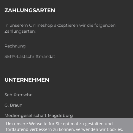
ZAHLUNGSARTEN
In unserem Onlineshop akzeptieren wir die folgenden
Zahlungsarten:
Rechnung
SEPA-Lastschriftmandat
UNTERNEHMEN
Schlütersche
G. Braun
Mediengesellschaft Magdeburg
Um unsere Webseite für Sie optimal zu gestalten und
humboldt.de
fortlaufend verbessern zu können, verwenden wir Cookies.