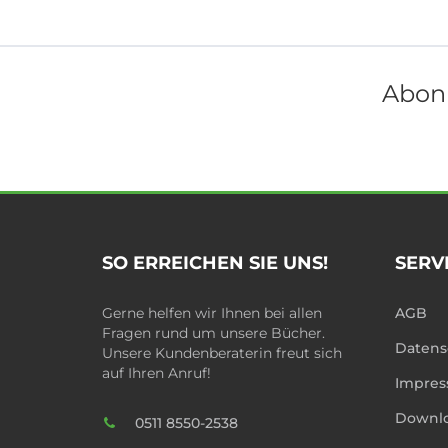
Abonn
SO ERREICHEN SIE UNS!
SERV
Gerne helfen wir Ihnen bei allen
AGB
Fragen rund um unsere Bücher.
Datens
Unsere Kundenberaterin freut sich
auf Ihren Anruf!
Impre
Downl
0511 8550-2538