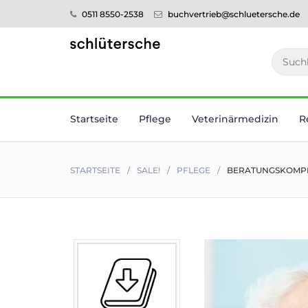
0511 8550-2538
buchvertrieb@schluetersche.de
Startseite
Pflege
Veterinär­medizin
R
STARTSEITE
SALE!
PFLEGE
BERATUNGSKOMPET