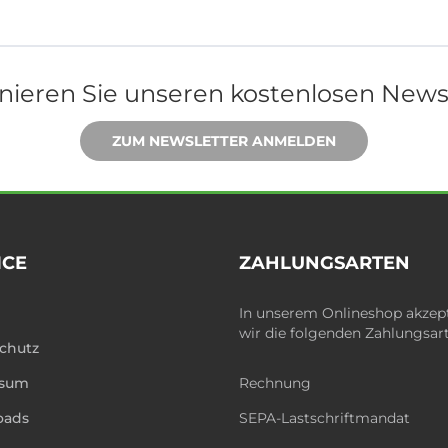
ieren Sie unseren kostenlosen News
ZUM NEWSLETTER ANMELDEN
ICE
ZAHLUNGSARTEN
In unserem Onlineshop akzep
wir die folgenden Zahlungsar
chutz
ssum
Rechnung
oads
SEPA-Lastschriftmandat