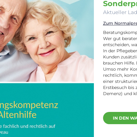
Sonderpr
Aktueller Lad
Zum Normalprei
Beratungskompe
Wer gut beraten
entscheiden, wa
In der Pflegeber
Kunden zusätzli
brauchen Hilfe.
Umso mehr Komp
rechtlich, komm
einer strukturi
Erstbesuch bis 
Demenz) und kl
IN DEN W