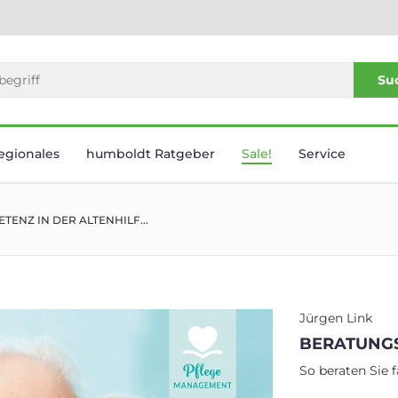
Su
egionales
humboldt Ratgeber
Sale!
Service
ENZ IN DER ALTENHILF...
Jürgen Link
BERATUNGS
So beraten Sie 