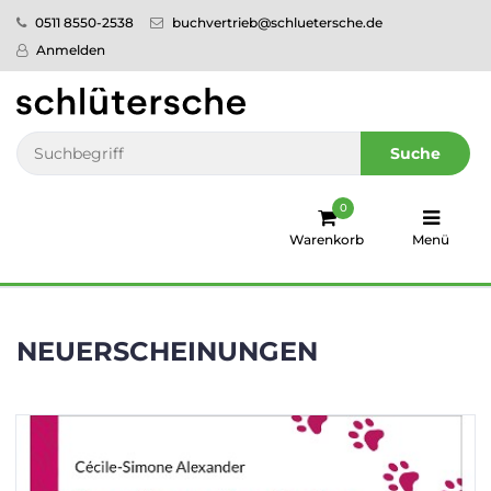
0511 8550-2538
buchvertrieb@schluetersche.de
Startseite
Anmelden
Pflege
Veterinär­
Suche
medizin
0
Regionales
Warenkorb
Menü
humboldt
Ratgeber
NEUERSCHEINUNGEN
Sale!
Service