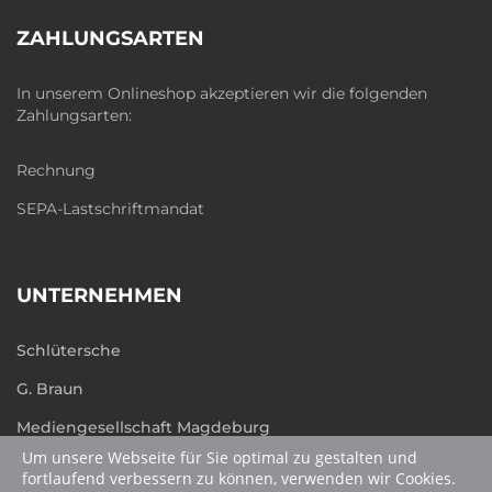
ZAHLUNGSARTEN
In unserem Onlineshop akzeptieren wir die folgenden
Zahlungsarten:
Rechnung
SEPA-Lastschriftmandat
UNTERNEHMEN
Schlütersche
G. Braun
Mediengesellschaft Magdeburg
Um unsere Webseite für Sie optimal zu gestalten und
humboldt.de
fortlaufend verbessern zu können, verwenden wir Cookies.